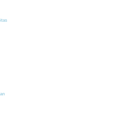
itas
man