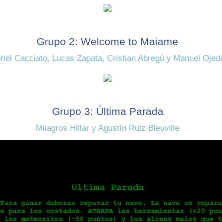
Grupo 2: Welcome to Maiame
riel Cacciato, Lucas Zapata, Cristian Abregú y Manuel Ojed
Grupo 3: Última Parada
Milagros Hillar y Agustín Ruiz Bleuville