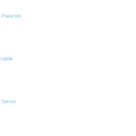
 Palacios
rralde
s Servin