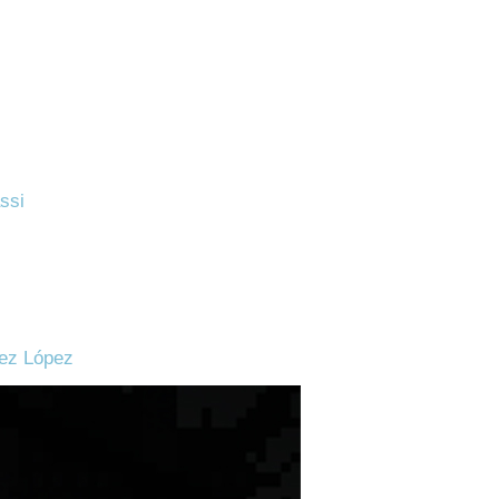
ssi
dez López