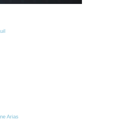
uil
ane Arias