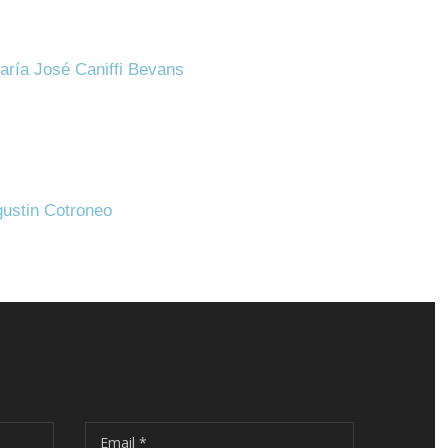
aría José Caniffi Bevans
gustin Cotroneo