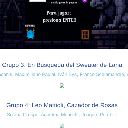
Grupo 3: En Búsqueda del Sweater de Lana
aconis, Maximiliano Padial, Iván Bys, Franco Scalamandré,
Grupo 4: Leo Mattioli, Cazador de Rosas
Solana Crespo, Agustina Mongelli, Joaquín Porchile