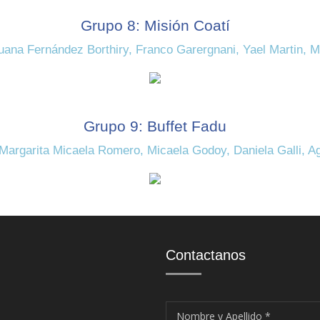
Grupo 8: Misión Coatí
uana Fernández Borthiry, Franco Garergnani, Yael Martin, M
Grupo 9: Buffet Fadu
 Margarita Micaela Romero, Micaela Godoy, Daniela Galli, A
Contactanos